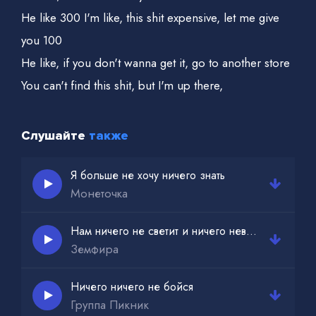
He like 300 I'm like, this shit expensive, let me give
you 100
He like, if you don't wanna get it, go to another store
You can't find this shit, but I'm up there,
I'm like, shut the fuck up Cash out, cash in, bag out,
bag in it
Слушайте
также
Я больше не хочу ничего знать
Монеточка
Нам ничего не светит и ничего неважно
Земфира
Ничего ничего не бойся
Группа Пикник