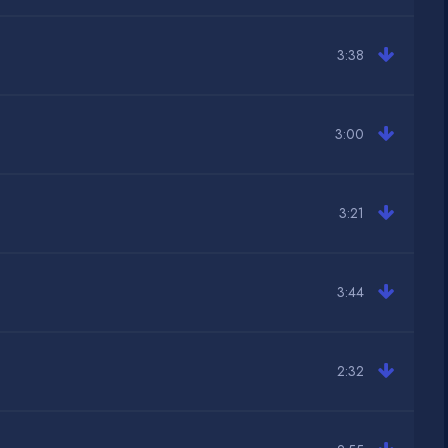
3:38
3:00
3:21
3:44
2:32