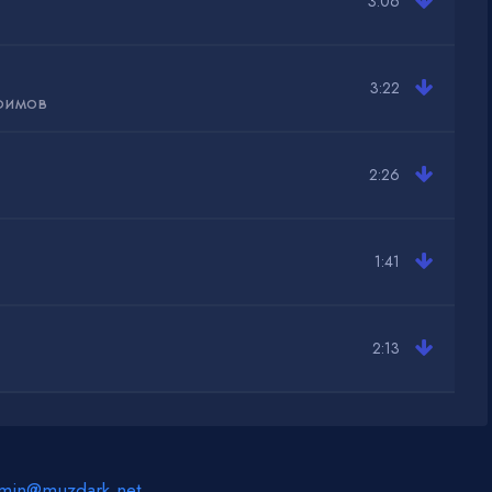
3:06
3:22
фимов
2:26
1:41
2:13
min@muzdark.net