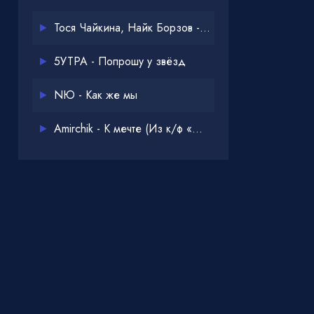
Тося Чайкина, Найк Борзов - Опять
5УТРА - Попрошу у звёзд
NЮ - Как же мы
Amirchik - К мечте (Из к/ф «Одна дома 3»)