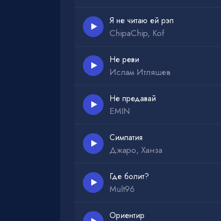
Я не читаю ей рэп
ChipaChip, Kof
Не реви
Ислам Итляшев
Не предавай
EMIN
Симпатия
Джаро, Ханза
Где болит?
Mult96
Ориентир