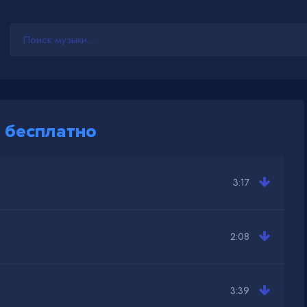
 бесплатно
3:17
2:08
3:39