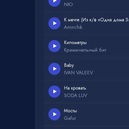
NЮ
К мечте (Из к/ф «Одна дома 3
Amirchik
Километры
Криминальный бит
Baby
IVAN VALEEV
На кровать
SODA LUV
Мосты
Gafur