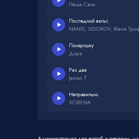
Лёша Свик
Последний вальс
NANSI, SIDOROV, Женя Тро
Понарошку
Дора
Раз два
Jaman T
Неправильно
SCIRENA
Администрация для жалоб и рекламы:
ad