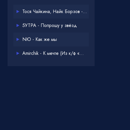
Тося Чайкина, Найк Борзов - Опять
5УТРА - Попрошу у звёзд
NЮ - Как же мы
Amirchik - К мечте (Из к/ф «Одна дома 3»)