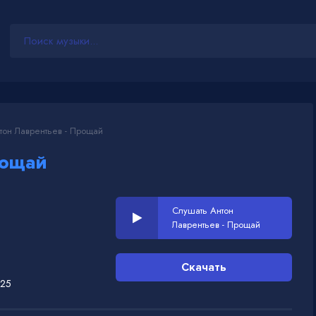
он Лаврентьев - Прощай
ощай
Слушать Антон
Лаврентьев - Прощай
Скачать
025