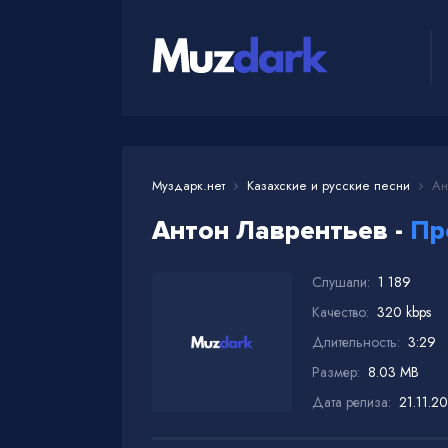
Муздарк.нет
Казахские и русские песни
Ант
Антон Лаврентьев -
Пр
Слушали:
1 189
Качество:
320 kbps
Длительность:
3:29
Размер:
8.03 MB
Дата релиза:
21.11.2