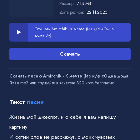
Размер:
7.13 MB
Дата релиза:
22.11.2025
Слушать Amirchik - К мечте (Из к/ф «Одна
дома 3»)
Скачать
Скачать песню Amirchik - К мечте (Из к/ф «Одна дома
3»)
в mp3 или слушайте в качестве 320 kbps бесплатно
Текст
песни
Жизнь мой джекпот, и о себе я вам напишу
картину
И сотни слов не расскажут, о моих чувствах