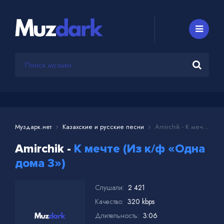
Муздарк.нет
Казахские и русские песни
Amirchik - К мечте (Из к/ф «Одна дома 3»)
Amirchik -
К мечте (Из к/ф «Одна
дома 3»)
Слушали:
2 421
Качество:
320 kbps
Длительность:
3:06