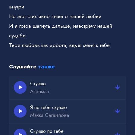
внутри
Но этот стих явно знает о нашей любви
И я готов шагнуть дальше, навстречу нашей
судьбе
Твоя любовь как дорога, ведет меня к тебе
Я по тебе скучаю даже когда рядом
Я по тебе скучаю даже когда далеко
Слушайте
также
И ветер с ароматом утреннего чая
Скучаю
Asenssia
Я по тебе скучаю
Макка Сагаипова
Скучаю по тебе