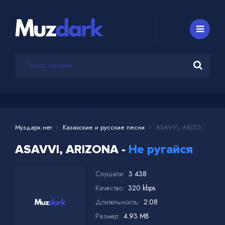
Муздарк.нет
Казахские и русские песни
ASAVVI, ARIZONA - Не ругайся
ASAVVI, ARIZONA -
Не ругайся
Слушали:
3 438
Качество:
320 kbps
Длительность:
2:08
Размер:
4.93 MB