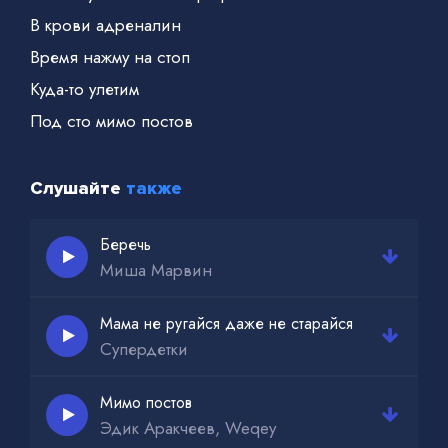
В крови адреналин
Время нажму на стоп
Куда-то улетим
Под сто мимо постов
Слушайте
также
Беречь
Миша Марвин
Мама не ругайся даже не старайся
Супердетки
Мимо постов
Эдик Аракчеев, Weqey