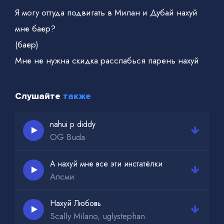
Я могу оттуда подвигать в Милан и Дубай нахуй
мне баер?
(баер)
Мне не нужна скидка расслабься парень нахуй
твой флаер
Малышка ты крутая
Слушайте
также
Весь этот плэйс on fye
Они статисты ты не святая
nahui p diddy
OG Buda
А нахуй мне все эти инстатёлки
Алсми
Нахуй Любовь
Scally Milano, uglystephan