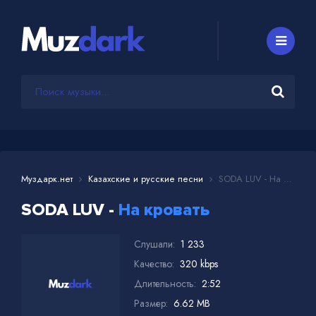
Муздарк.нет
Казахские и русские песни
SODA LUV - На кровать
SODA LUV -
На кровать
Слушали:
1 233
Качество:
320 kbps
Длительность:
2:52
Размер:
6.62 MB