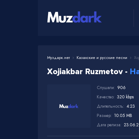
Муздарк.нет
Казахские и русские песни
Xoj
Xojiakbar Ruzmetov -
Ha
Слушали:
906
Качество:
320 kbps
Длительность:
4:23
Размер:
10.05 MB
Дата релиза:
23.06.