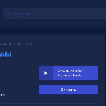
iakbar Ruzmetov - Habibi
bibi
Слушать Xojiakbar
Ruzmetov - Habibi
Скачать
2024