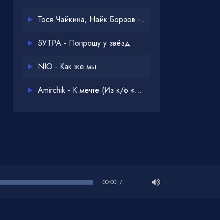
Тося Чайкина, Найк Борзов - Опять
5УТРА - Попрошу у звёзд
NЮ - Как же мы
Amirchik - К мечте (Из к/ф «Одна дома 3»)
00:00
…