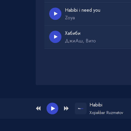
Habibi i need you
Zoya
Хабиби
ДжиАш, Вито
Администрация для жалоб и рекламы:
ad
Habibi
Xojiakbar Ruzmetov