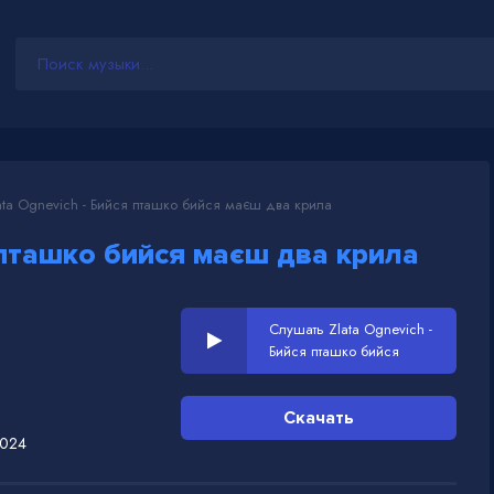
ta Ognevich - Бийся пташко бийся маєш два крила
пташко бийся маєш два крила
Слушать Zlata Ognevich -
Бийся пташко бийся
маєш два крила
Скачать
2024