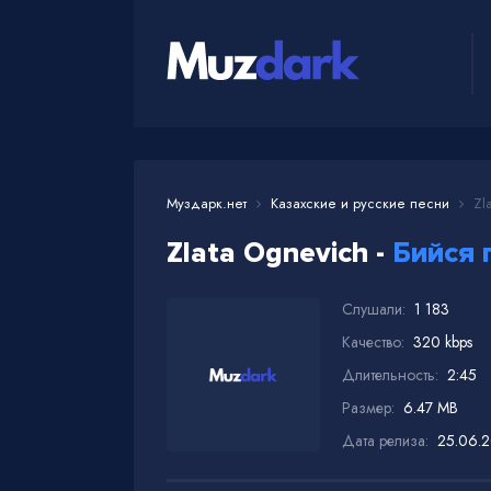
Муздарк.нет
Казахские и русские песни
Zla
Zlata Ognevich -
Бийся 
Слушали:
1 183
Качество:
320 kbps
Длительность:
2:45
Размер:
6.47 MB
Дата релиза:
25.06.