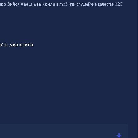
ашко бийся маєш два крила
в mp3 или слушайте в качестве 320
аєш два крила