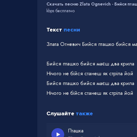
Скачать песню Zlata Ognevich - Бийся пт
kbps бесплатно
Текст
песни
Злата Огневич Бийся пташко бийся м
Бийся пташко бийся маєш два крила
Нічого не бійся станеш як стріла йой
Бийся пташко бийся маєш два крила
Нічого не бійся станеш як стріла йой
Слушайте
также
Пташка