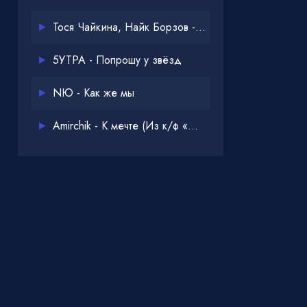
Тося Чайкина, Найк Борзов - Опять
5УТРА - Попрошу у звёзд
NЮ - Как же мы
Amirchik - К мечте (Из к/ф «Одна дома 3»)