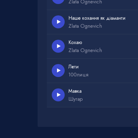
Zlata Ognevich
Наше кохання як діамaнти
Zlata Ognevich
Кохаю
Zlata Ognevich
Лети
100лиця
Мавка
Шугар