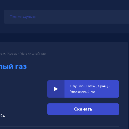
ем, Кравц - Углекислый газ
лый газ
Слушать Татем, Кравц -
Углекислый газ
Скачать
024