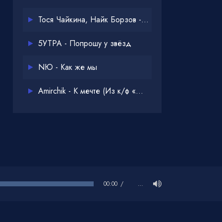
Тося Чайкина, Найк Борзов - Опять
5УТРА - Попрошу у звёзд
NЮ - Как же мы
Amirchik - К мечте (Из к/ф «Одна дома 3»)
00:00
…