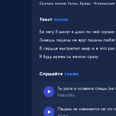
Скачать песню Татем, Кравц - Углекислый 
Текст
песни
Ее нету 5 минут я дико по ней скучаю
Знаешь пацаны не врут пацаны любят
В сердце выстрелил амур и в этот раз
Я буду мужем ты женою сразу
Слушайте
также
Ты ушла и оставила следы (на 
Nabishka
Пацаны не извиняются так что 
Aluso