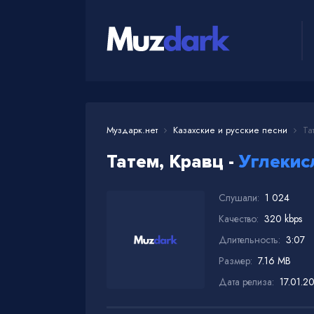
Муздарк.нет
Казахские и русские песни
Тат
Татем, Кравц -
Углекис
Слушали:
1 024
Качество:
320 kbps
Длительность:
3:07
Размер:
7.16 MB
Дата релиза:
17.01.2