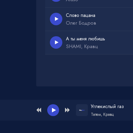
Слово пацана
Олег Бодров
А ты меня любишь
SHAMI, Кравц
Администрация для жалоб и рекламы:
ad
Углекислый газ
Татем, Кравц