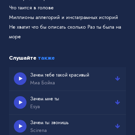
Что таится в голове
Миллионы аллегорий и инстаграмных историй
Не хватит что бы описать сколько Раз ты была на
море
Ну хватит уже игнорить
Слушайте
также
Звонки на новом айфоне
Пора тебе завязать
Зачем тебе такой красивый
Миа Бойка
Так часто меня контролить
Зачем эти цирки
Зачем мне ты
Esya
Зачем эти траблы
Зачем ты звонишь
Ведь мы с тобой целый мир
Scirena
Перевернули