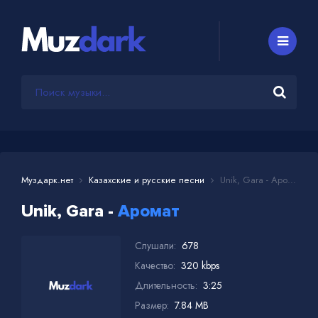
Муздарк.нет
Казахские и русские песни
Unik, Gara - Аромат
Unik, Gara -
Аромат
Слушали:
678
Качество:
320 kbps
Длительность:
3:25
Размер:
7.84 MB