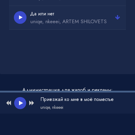
Да или нет
uniqe, nkeeei, ARTEM SHILOVETS
Администрация для жалоб и рекламы:
admin@muzdark.net
Приезжай ко мне в моё поместье
uniqe, nkeeei