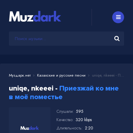
Муздарк.нет
Казахские и русские песни
uniqe, nkeeei - Приезжай ко мне в моё поместье
uniqe, nkeeei -
Приезжай ко мне
в моё поместье
Слушали:
595
Качество:
320 kbps
Длительность:
2:20