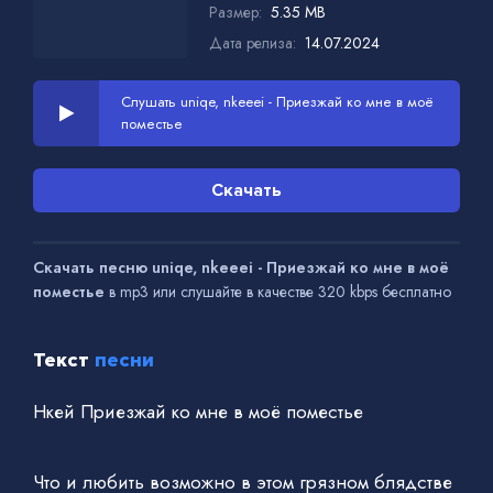
Размер:
5.35 MB
Дата релиза:
14.07.2024
Слушать uniqe, nkeeei - Приезжай ко мне в моё
поместье
Скачать
Скачать песню uniqe, nkeeei - Приезжай ко мне в моё
поместье
в mp3 или слушайте в качестве 320 kbps бесплатно
Текст
песни
Нкей Приезжай ко мне в моё поместье
Что и любить возможно в этом грязном блядстве