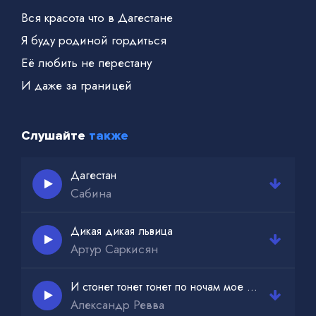
Вся красота что в Дагестане
Я буду родиной гордиться
Её любить не перестану
И даже за границей
У Дагестанского народа
В сердцах любовь искрится
Слушайте
также
К своей земле к своей природе
Дагестан
Сабина
Когда солнце стоит прям над головой
Наполняя цветы и даря тепло
Дикая дикая львица
Громкий гул пронесётся за детворой
Артур Саркисян
Ветром с моря гонимой назад домой
И стонет тонет тонет по ночам мое сердце
Александр Ревва
А потом уже ночь примет свой черёд