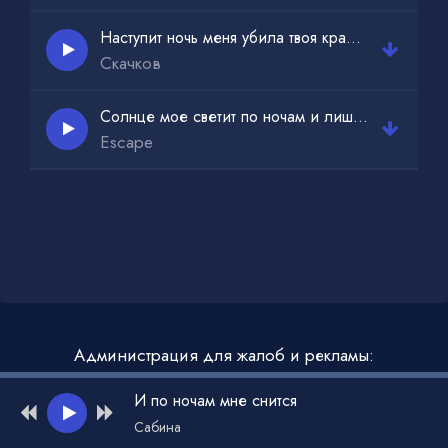
Блеск звезды вдалеке ослепит глаза
Наступит ночь меня убила твоя красота
И когда сонный город опять уснёт
Скачков
Понимаю что это и есть мой рай
Солнце мое светит по ночам и лишь только ее
Escape
Администрация для жалоб и рекламы:
admin@muzdark.net
И по ночам мне снится
Сабина