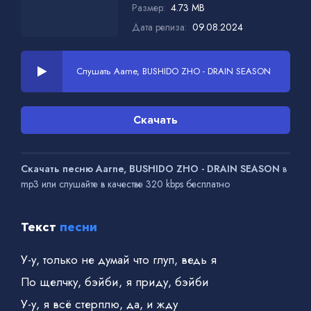
Размер:
4.73 MB
Дата релиза:
09.08.2024
Слушать Aarne, BUSHIDO ZHO - DRAIN SEASON
Скачать
Скачать песню Aarne, BUSHIDO ZHO - DRAIN SEASON
в
mp3 или слушайте в качестве 320 kbps бесплатно
Текст
песни
У-у, только не думай что глуп, ведь я
По щелчку, бэйби, я приду, бэйби
У-у, я всё стерплю, да, и жду