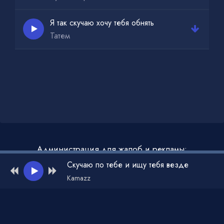
Я так скучаю хочу тебя обнять
Татем
Администрация для жалоб и рекламы:
admin@muzdark.net
Скучаю по тебе и ищу тебя везде
Kamazz