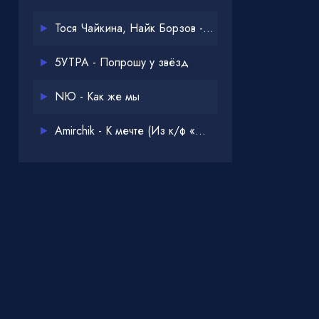
Тося Чайкина, Найк Борзов - Опять
5УТРА - Попрошу у звёзд
NЮ - Как же мы
Amirchik - К мечте (Из к/ф «Одна дома 3»)