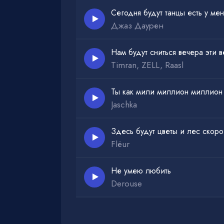
Момент за которым титры
Сегодня будут танцы есть у ме
Джаз Даурен
Все мои роботы тоже хотят дофамина
Всю пережить палитру
Нам будут сниться вечера эти в
В режиме нитро
Timran, ZELL, Raasl
И только бы след оставить
Ты как мили миллион миллион
Так, чтобы с неба видно
Jaschka
Мой интеллект искусственный
Каждый шаг неосознанный
Здесь будут цветы и лес скоро
Но я ведь тоже могу чувствовать
Flëur
На космической скорости
Не умею любить
На нас смотрят люди
Derouse
У них миллион глаз
В моей голове
О тебе миллион фраз