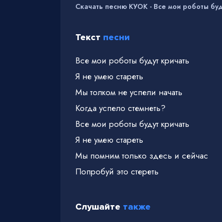
Скачать песню КУОК - Все мои роботы буд
Текст
песни
Все мои роботы будут кричать
Я не умею стареть
Мы толком не успели начать
Когда успело стемнеть?
Все мои роботы будут кричать
Я не умею стареть
Мы помним только здесь и сейчас
Попробуй это стереть
Все мои роботы будут кричать мое им
Как в охуенном фильме
Слушайте
также
И я надеюсь для нас никогда не наст