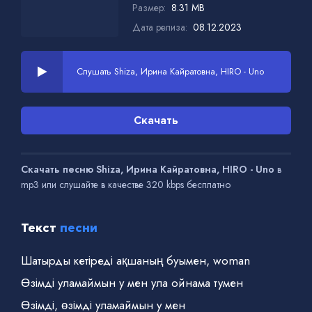
Размер:
8.31 MB
Дата релиза:
08.12.2023
Слушать Shiza, Ирина Кайратовна, HIRO - Uno
Скачать
Скачать песню Shiza, Ирина Кайратовна, HIRO - Uno
в
mp3 или слушайте в качестве 320 kbps бесплатно
Текст
песни
Шатырды кетіреді ақшаның буымен, woman
Өзімді уламаймын у мен ула ойнама тумен
Өзімді, өзімді уламаймын у мен