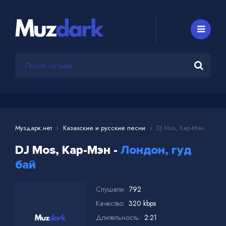
Муздарк.нет
Казахские и русские песни
DJ Mos, Кар-Мэн - Лондон, гуд бай
DJ Mos, Кар-Мэн -
Лондон, гуд
бай
Слушали:
792
Качество:
320 kbps
Длительность:
2:21