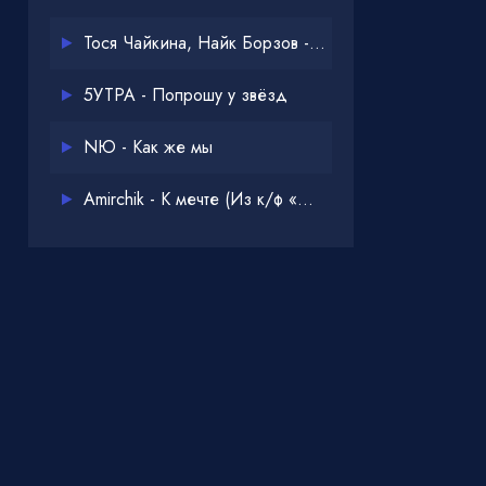
Тося Чайкина, Найк Борзов - Опять
5УТРА - Попрошу у звёзд
NЮ - Как же мы
Amirchik - К мечте (Из к/ф «Одна дома 3»)