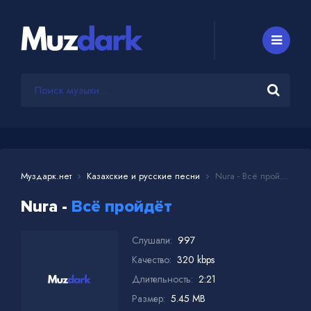
Муздарк.нет
Казахские и русские песни
Nura - Всё пройдёт
Nura -
Всё пройдёт
Слушали:
997
Качество:
320 kbps
Длительность:
2:21
Размер:
5.45 MB