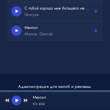
С тобой хорошо мне большего не надо
Генсуха
Ментол
Мэлли, Gercek
Администрация для жалоб и рекламы:
admin@muzdark.net
Ментол
Юг 404