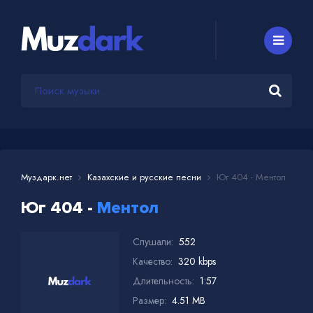
Муздарк.нет
Казахские и русские песни
Юг 404 - Ментол
Юг 404 -
Ментол
Слушали:
552
Качество:
320 kbps
Длительность:
1:57
Размер:
4.51 MB