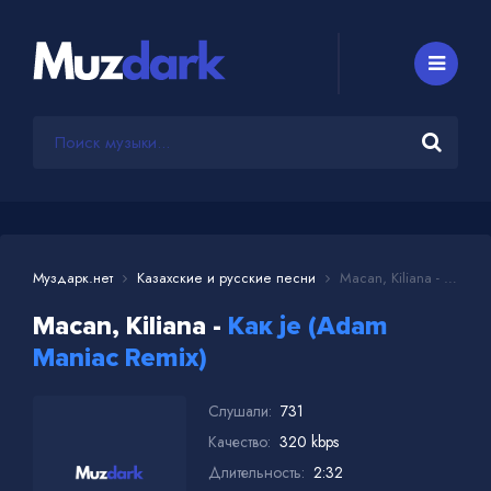
Муздарк.нет
Казахские и русские песни
Macan, Kiliana - Как je (Adam Maniac Remix)
Macan, Kiliana -
Как je (Adam
Maniac Remix)
Слушали:
731
Качество:
320 kbps
Длительность:
2:32