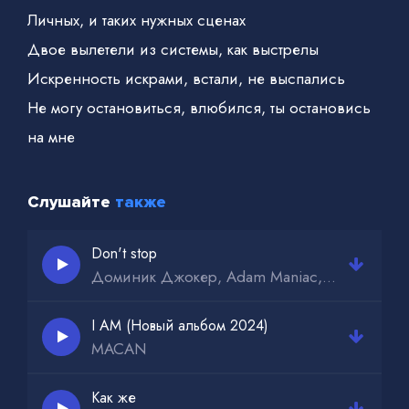
Личных, и таких нужных сценах
Двое вылетели из системы, как выстрелы
Искренность искрами, встали, не выспались
Не могу остановиться, влюбился, ты остановись
на мне
Я не хочу чтобы ты была среди девочек, что
научились на мне
Слушайте
также
Don't stop
Доминик Джокер, Adam Maniac, RAFAL
I AM (Новый альбом 2024)
MACAN
Как же