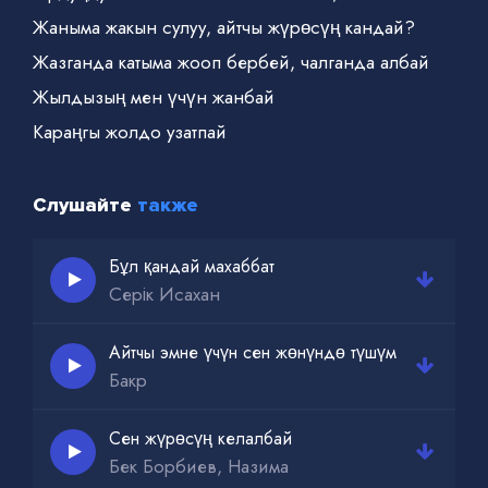
Жаныма жакын сулуу, айтчы жүрөсүң кандай?
Жазганда катыма жооп бербей, чалганда албай
Жылдызың мен үчүн жанбай
Караңгы жолдо узатпай
Слушайте
также
Бұл қандай махаббат
Серік Исахан
Айтчы эмне үчүн сен жөнүндө түшүм
Бакр
Сен жүрөсүң келалбай
Бек Борбиев, Назима