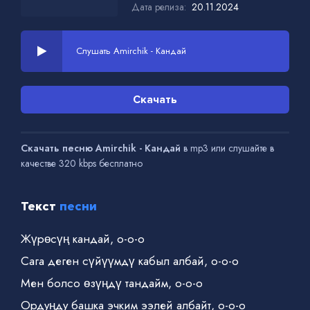
Дата релиза:
20.11.2024
Слушать Amirchik - Кандай
Скачать
Скачать песню Amirchik - Кандай
в mp3 или слушайте в
качестве 320 kbps бесплатно
Текст
песни
Жүрөсүң кандай, о-о-о
Сага деген сүйүүмдү кабыл албай, о-о-о
Мен болсо өзүңдү тандайм, о-о-о
Ордуңду башка эчким ээлей албайт, о-о-о