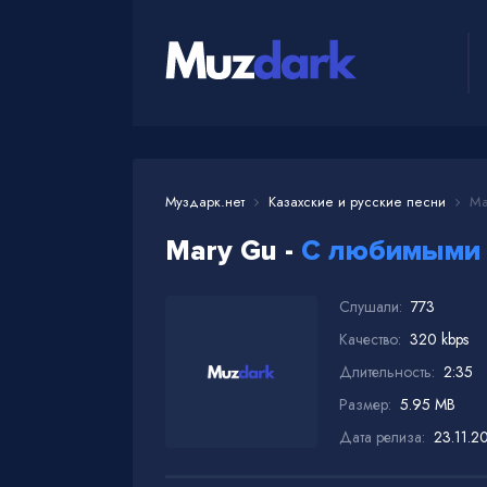
Муздарк.нет
Казахские и русские песни
Ma
Mary Gu -
С любимыми 
Слушали:
773
Качество:
320 kbps
Длительность:
2:35
Размер:
5.95 MB
Дата релиза:
23.11.2