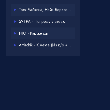
Тося Чайкина, Найк Борзов - Опять
5УТРА - Попрошу у звёзд
NЮ - Как же мы
Amirchik - К мечте (Из к/ф «Одна дома 3»)