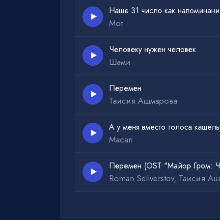
Наше 31 число как напоминани
Мот
Человеку нужен человек
Шами
Перемен
Таисия Ашмарова
А у меня вместо голоса кашель
Macan
Перемен (OST "Майор Гром: Ч
Roman Seliverstov, Таисия А