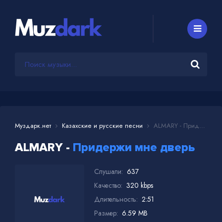
Муздарк.нет
Казахские и русские песни
ALMARY - Придержи мне дверь
ALMARY -
Придержи мне дверь
Слушали:
637
Качество:
320 kbps
Длительность:
2:51
Размер:
6.59 MB