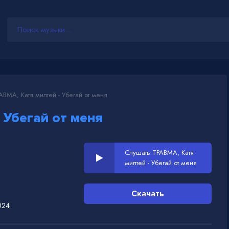
ВМА, Катя милтей - Убегай от меня
-
Убегай от меня
Слушать ТРАВМА, Катя
милтей - Убегай от меня
Скачать
024