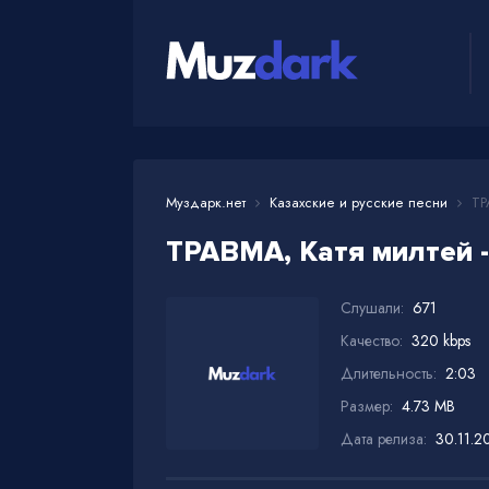
Муздарк.нет
Казахские и русские песни
ТРА
ТРАВМА, Катя милтей 
Слушали:
671
Качество:
320 kbps
Длительность:
2:03
Размер:
4.73 MB
Дата релиза:
30.11.2