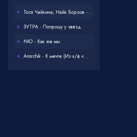
Тося Чайкина, Найк Борзов - Опять
5УТРА - Попрошу у звёзд
NЮ - Как же мы
Amirchik - К мечте (Из к/ф «Одна дома 3»)