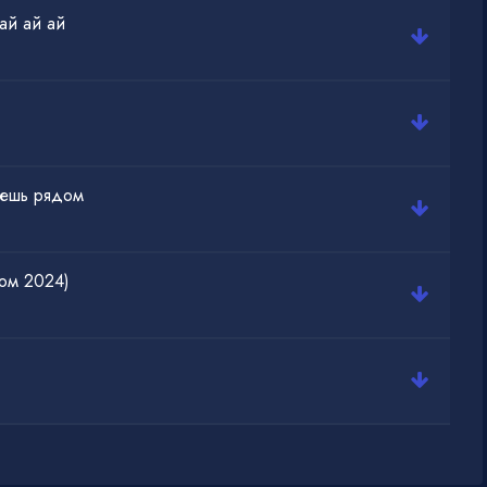
ай ай ай
дешь рядом
ом 2024)