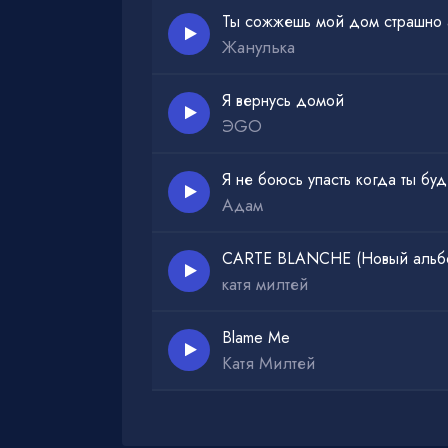
Ты сожжешь мой дом страшно 
Жанулька
Я вернусь домой
ЭGO
Я не боюсь упасть когда ты бу
Адам
CARTE BLANCHE (Новый альб
катя милтей
Blame Me
Катя Милтей