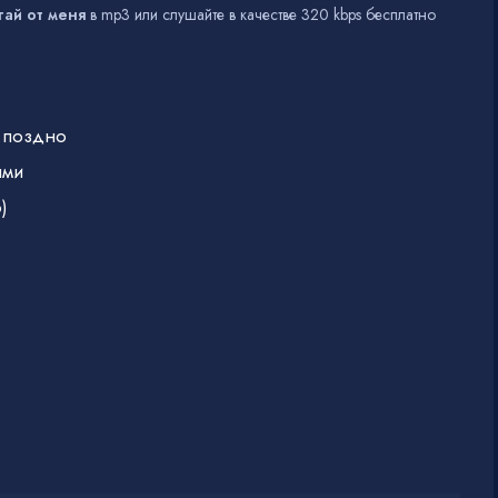
гай от меня
в mp3 или слушайте в качестве 320 kbps бесплатно
е поздно
ыми
)