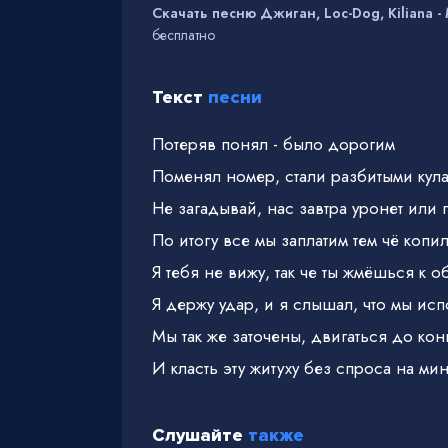
Скачать песню Джиган, Loc-Dog, Kiliana -
бесплатно
Текст
песни
Потеряв понял - было дорогим
Поменял номер, стали разбитыми кул
Не загадывай, нас завтра уронет или 
По итогу все мы заплатим тем чё копи
Я тебя не вижу, так че ты жмёшься к 
Я держу удар, и я слышал, что мы ис
Мы так же заточены, двигаться до кон
И класть эту житуху без спроса на ми
Слушайте
также