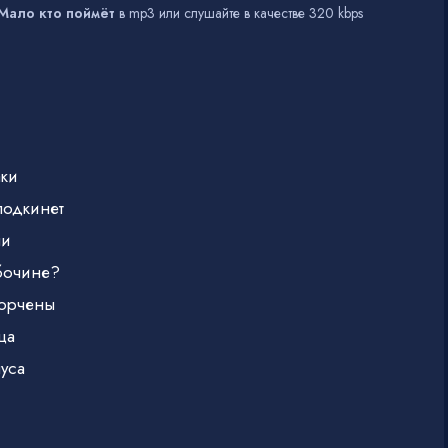
 Мало кто поймёт
в mp3 или слушайте в качестве 320 kbps
аки
подкинет
ли
обочине?
порчены
ца
нуса