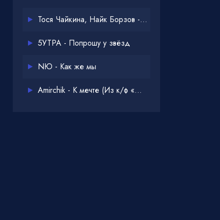
Тося Чайкина, Найк Борзов - Опять
5УТРА - Попрошу у звёзд
NЮ - Как же мы
Amirchik - К мечте (Из к/ф «Одна дома 3»)