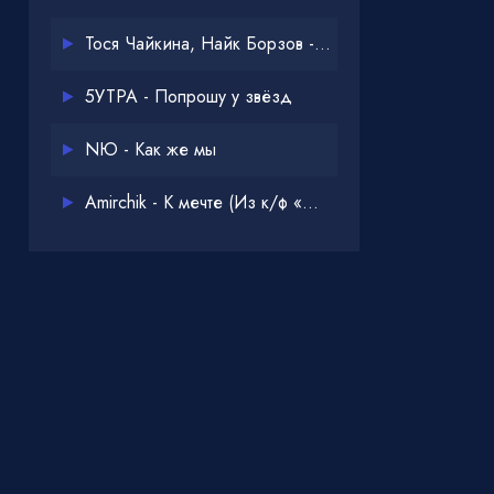
Тося Чайкина, Найк Борзов - Опять
5УТРА - Попрошу у звёзд
NЮ - Как же мы
Amirchik - К мечте (Из к/ф «Одна дома 3»)