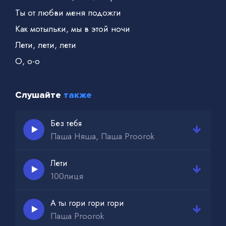
Ты от любви меня подожги
Как мотыльки, мы в этой ночи
Лети, лети, лети
О, о-о
Слушайте
также
Без тебя
Паша Няша, Паша Proorok
Лети
100лиця
А ты гори гори гори
Паша Proorok