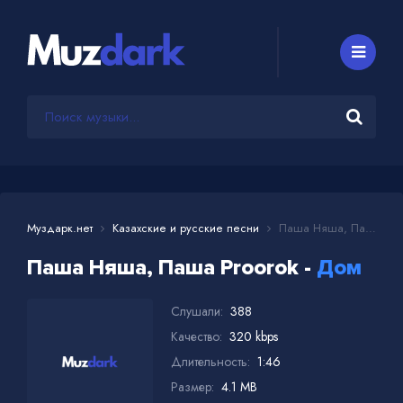
Муздарк.нет
Казахские и русские песни
Паша Няша, Паша Proorok - Дом
Паша Няша, Паша Proorok -
Дом
Слушали:
388
Качество:
320 kbps
Длительность:
1:46
Размер:
4.1 MB