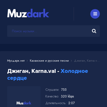
Муздарк.нет
Казахские и русские песни
Джиган, Karna.val - Холодное сердце
Джиган, Karna.val -
Холодное
сердце
Слушали:
755
Качество:
320 kbps
Длительность:
2:07