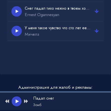
Снег падал тихо нежно в твоем холодном сердце только боль
Ernest Ogannesyan
У меня такое чувство что сто лет ее знаю
Мичелз
Администрация для жалоб и рекламы:
admin@muzdark.net
Падал снег
Зомб