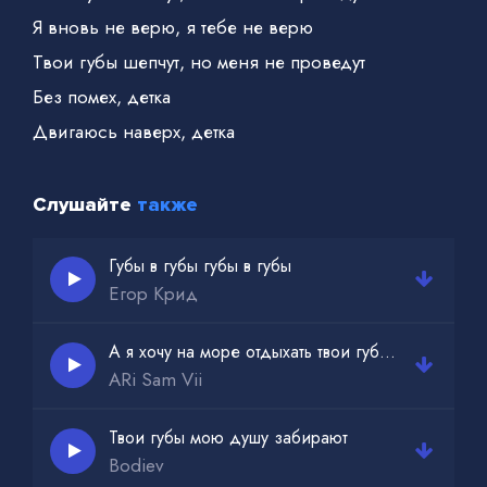
Я вновь не верю, я тебе не верю
Твои губы шепчут, но меня не проведут
Без помех, детка
Двигаюсь наверх, детка
Слушайте
также
Губы в губы губы в губы
Егор Крид
А я хочу на море отдыхать твои губы крепко целовать
ARi Sam Vii
Твои губы мою душу забирают
Bodiev