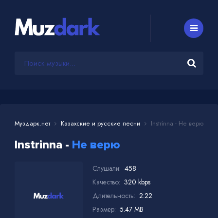
Муздарк.нет
Казахские и русские песни
Instrinna - Не верю
Instrinna -
Не верю
Слушали:
458
Качество:
320 kbps
Длительность:
2:22
Размер:
5.47 MB