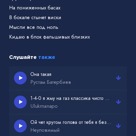
На пониженных басах
В бокале стынет виски
Мысли все под ноль
Кидаю в блок фальшивых близких
Слушайте
также
Она такая
Рустам Батербиев
1-4-0 я жму на газ классика чисто на классе
Ulukmanapo
Ой чет кругом голова от тебя я без ума
Неуловимый