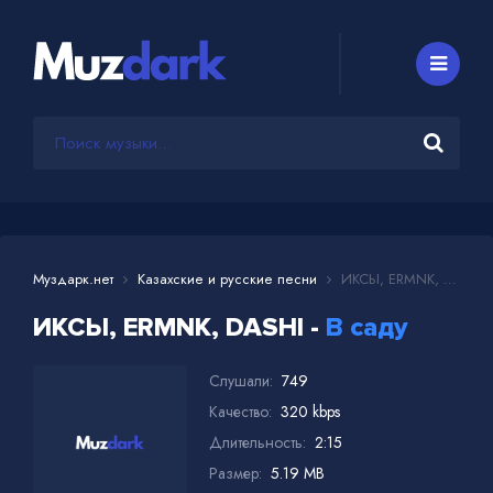
Муздарк.нет
Казахские и русские песни
ИКСЫ, ERMNK, DASHI - В саду
ИКСЫ, ERMNK, DASHI -
В саду
Слушали:
749
Качество:
320 kbps
Длительность:
2:15
Размер:
5.19 MB