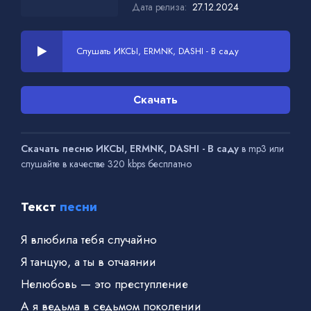
Дата релиза:
27.12.2024
Слушать ИКСЫ, ERMNK, DASHI - В саду
Скачать
Скачать песню ИКСЫ, ERMNK, DASHI - В саду
в mp3 или
слушайте в качестве 320 kbps бесплатно
Текст
песни
Я влюбила тебя случайно
Я танцую, а ты в отчаянии
Нелюбовь — это преступление
А я ведьма в седьмом поколении