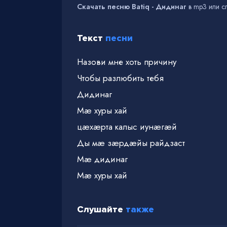
Скачать песню Batiq - Дидинаг
в mp3 или сл
Текст
песни
Назови мне хоть причину
Чтобы разлюбить тебя
Дидинаг
Мæ хуры хай
цæхæрта калыс иунæгæй
Ды мæ зæрдæйы райдзаст
Мæ дидинаг
Мæ хуры хай
Слушайте
также