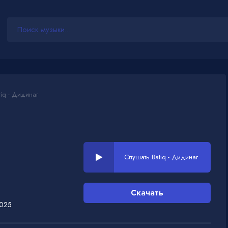
iq - Дидинаг
Слушать Batiq - Дидинаг
Скачать
2025