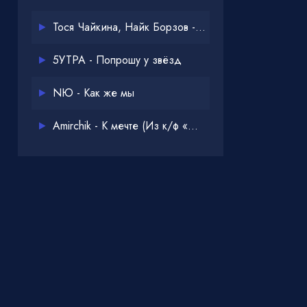
Тося Чайкина, Найк Борзов - Опять
5УТРА - Попрошу у звёзд
NЮ - Как же мы
Amirchik - К мечте (Из к/ф «Одна дома 3»)