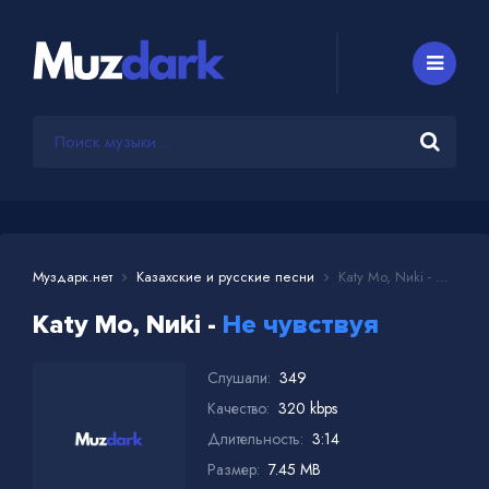
Муздарк.нет
Казахские и русские песни
Katy Mo, Nиki - Не чувствуя
Katy Mo, Nиki -
Не чувствуя
Слушали:
349
Качество:
320 kbps
Длительность:
3:14
Размер:
7.45 MB