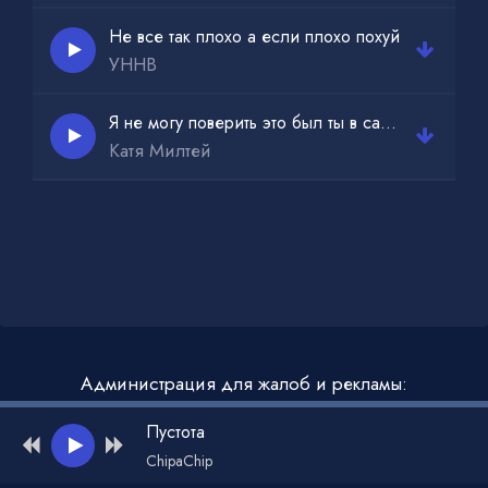
Не все так плохо а если плохо похуй
УННВ
Я не могу поверить это был ты в самом деле
Катя Милтей
Администрация для жалоб и рекламы:
admin@muzdark.net
Пустота
ChipaChip