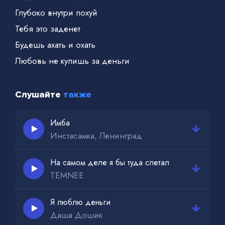
Глубоко внутри похуй
Тебя это заденет
Будешь ахать и охать
Любовь не купишь за деньги
Слушайте
также
Имба
Инстасамка, Ленинград
На самом деле я бы туда слетал
TEMNEE
Я люблю деньги
Даша Дошик