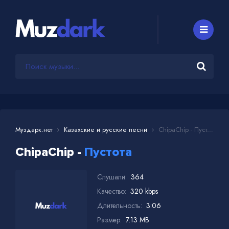
Муздарк.нет
Казахские и русские песни
ChipaChip - Пустота
ChipaChip -
Пустота
Слушали:
364
Качество:
320 kbps
Длительность:
3:06
Размер:
7.13 MB