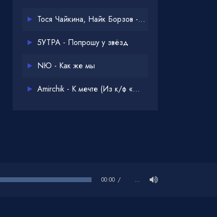
Тося Чайкина, Найк Борзов - Опять
5УТРА - Попрошу у звёзд
NЮ - Как же мы
Amirchik - К мечте (Из к/ф «Одна дома 3»)
00:00
…