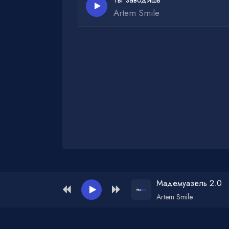
Artem Smile
Администрация для жалоб и рекламы:
ad
Мадемуазель 2.0
Artem Smile