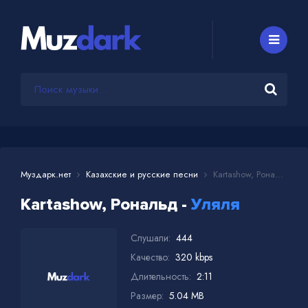
Муздарк.нет
Казахские и русские песни
Kartashow, Рональд - Уляля
Kartashow, Рональд -
Уляля
Слушали:
444
Качество:
320 kbps
Длительность:
2:11
Размер:
5.04 MB