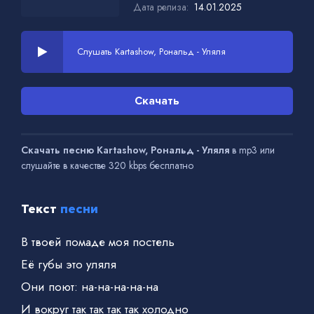
Дата релиза:
14.01.2025
Слушать Kartashow, Рональд - Уляля
Скачать
Скачать песню Kartashow, Рональд - Уляля
в mp3 или
слушайте в качестве 320 kbps бесплатно
Текст
песни
В твоей помаде моя постель
Её губы это уляля
Они поют: на-на-на-на-на
И вокруг так так так так холодно