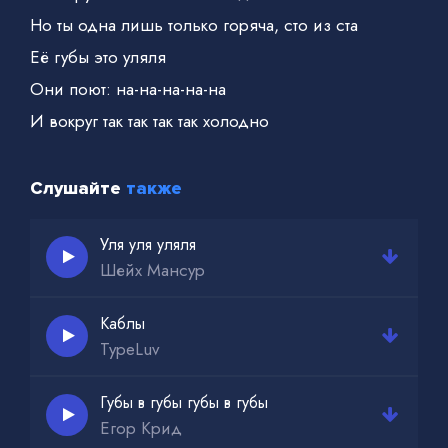
Но ты одна лишь только горяча, сто из ста
Её губы это уляля
Они поют: на-на-на-на-на
И вокруг так так так так холодно
Слушайте
также
Уля уля уляля
Шейх Мансур
Каблы
TypeLuv
Губы в губы губы в губы
Егор Крид