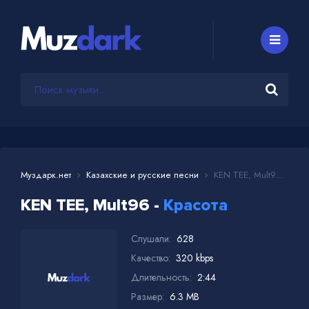
Муздарк.нет
Казахские и русские песни
KEN TEE, Mult96 - Красота
KEN TEE, Mult96 -
Красота
Слушали:
628
Качество:
320 kbps
Длительность:
2:44
Размер:
6.3 MB