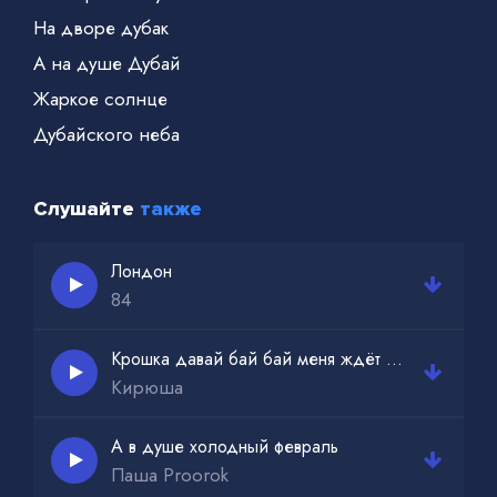
На дворе дубак
А на душе Дубай
Жаркое солнце
Дубайского неба
Слушайте
также
Лондон
84
Крошка давай бай бай меня ждёт мой Дубай
Кирюша
А в душе холодный февраль
Паша Proorok