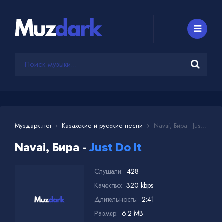
Муздарк.нет
Казахские и русские песни
Navai, Бира - Just Do It
Navai, Бира -
Just Do It
Слушали:
428
Качество:
320 kbps
Длительность:
2:41
Размер:
6.2 MB