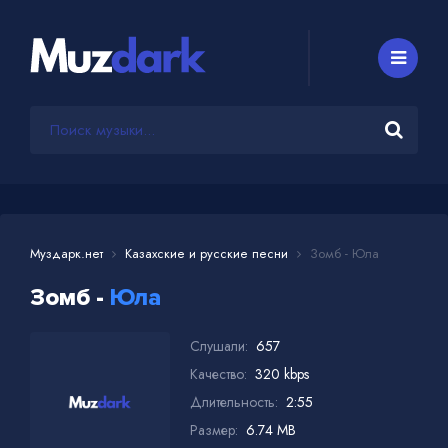
Муздарк.нет
Казахские и русские песни
Зомб - Юла
Зомб -
Юла
Слушали:
657
Качество:
320 kbps
Длительность:
2:55
Размер:
6.74 MB