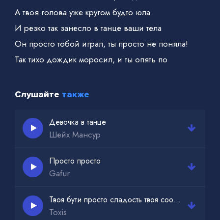
А твоя голова уже кругом будто юла
И резко так занесло в танце ваши тела
Он просто тобой играл, ты просто не поняла!
Так тихо дождик моросил, и ты опять по
мостовой
Слушайте
также
Девочка в танце
Шейх Мансур
Просто просто
Gafur
Твоя бути просто сладость твоя coochie словно кейк
Toxis