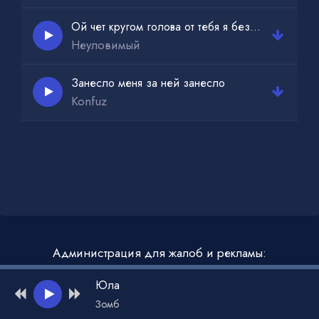
Ой чет кругом голова от тебя я без ума
Неуловимый
Занесло меня за ней занесло
Konfuz
Администрация для жалоб и рекламы:
admin@muzdark.net
Юла
Зомб