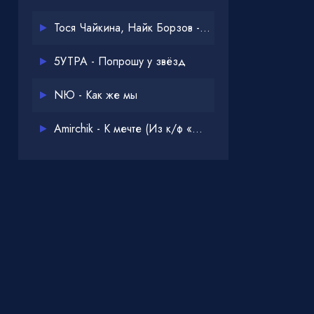
Тося Чайкина, Найк Борзов - Опять
5УТРА - Попрошу у звёзд
NЮ - Как же мы
Amirchik - К мечте (Из к/ф «Одна дома 3»)