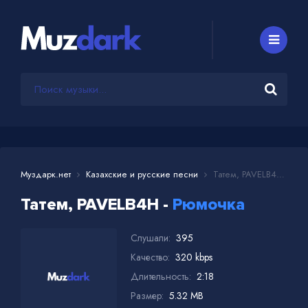
Муздарк.нет
Казахские и русские песни
Татем, PAVELB4H - Рюмочка
Татем, PAVELB4H -
Рюмочка
Слушали:
395
Качество:
320 kbps
Длительность:
2:18
Размер:
5.32 MB