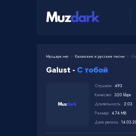
Муздарк.нет
Казахские и русские песни
Gal
Galust -
С тобой
Слушали:
493
Качество:
320 kbps
Длительность:
2:03
Размер:
4.74 MB
Дата релиза:
14.03.2