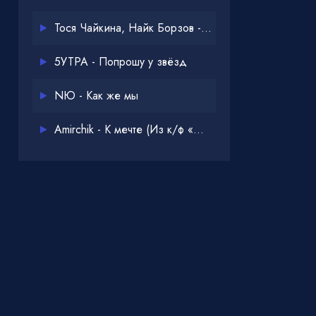
Тося Чайкина, Найк Борзов - Опять
5УТРА - Попрошу у звёзд
NЮ - Как же мы
Amirchik - К мечте (Из к/ф «Одна дома 3»)