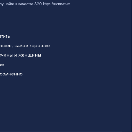
лушайте в качестве 320 kbps бесплатно
етить
учшее, самое хорошее
ужчины и женщины
ое
несомненно