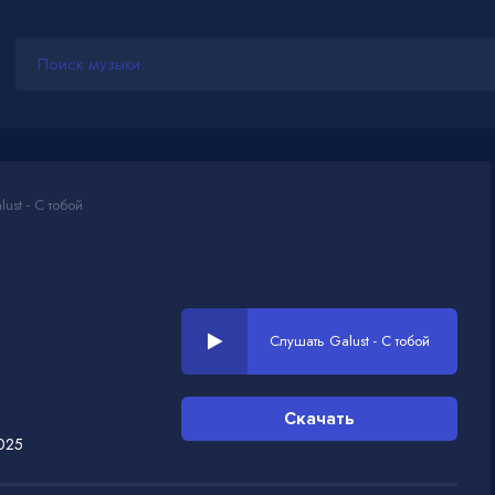
ust - С тобой
Слушать Galust - С тобой
Скачать
025