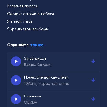
Взлетная полоса
Смотрит огнями в небеса
Я в твои глаза
Я храню твои альбомы
Слушайте
также
За облаками
Вадим Хатухов
Полем улетают самолёты
10AGE, Народный стиль
Самолеты
GERDA