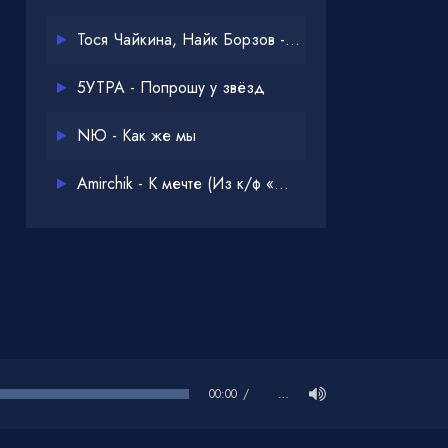
Тося Чайкина, Найк Борзов - Опять
5УТРА - Попрошу у звёзд
NЮ - Как же мы
Amirchik - К мечте (Из к/ф «Одна дома 3»)
00:00
…