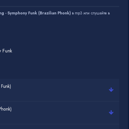
ng - Symphony Funk (Brazilian Phonk)
в mp3 или слушайте в
y Funk
 Funk)
Phonk)