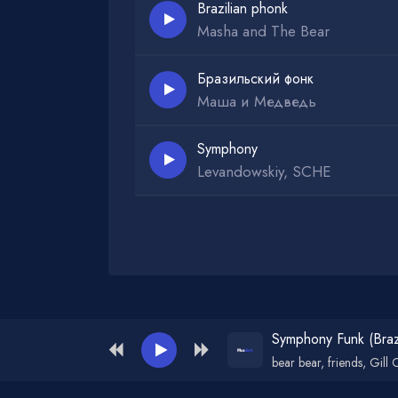
Brazilian phonk
Masha and The Bear
Бразильский фонк
Маша и Медведь
Symphony
Levandowskiy, SCHE
Администрация для жалоб и рекламы:
ad
Symphony Funk (Braz
bear bear, friends, Gill