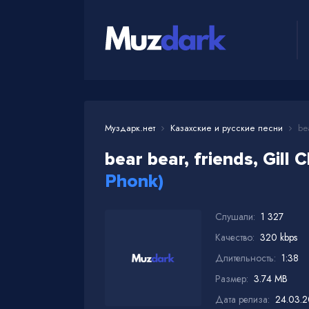
Муздарк.нет
Казахские и русские песни
bea
bear bear, friends, Gill 
Phonk)
Слушали:
1 327
Качество:
320 kbps
Длительность:
1:38
Размер:
3.74 MB
Дата релиза:
24.03.