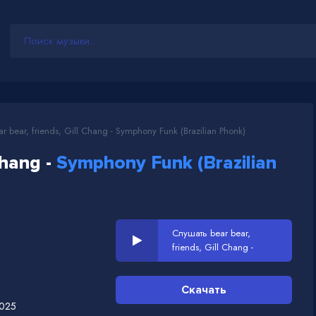
r bear, friends, Gill Chang - Symphony Funk (Brazilian Phonk)
Chang -
Symphony Funk (Brazilian
Слушать bear bear,
friends, Gill Chang -
Symphony Funk (Brazilian
Phonk)
Скачать
2025