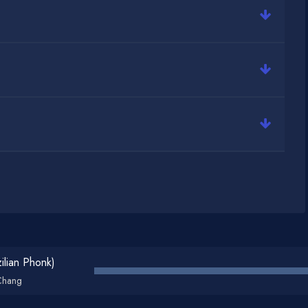
min@muzdark.net
ilian Phonk)
 Chang