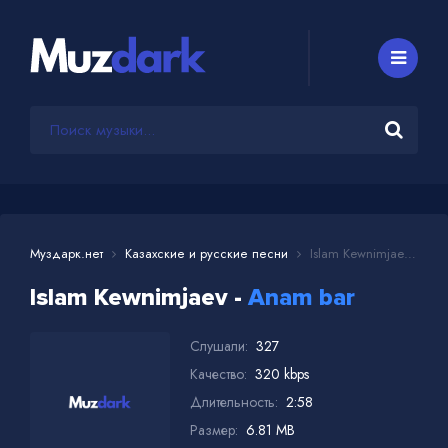
Муздарк.нет
Казахские и русские песни
Islam Kewnimjaev - Anam bar
Islam Kewnimjaev -
Anam bar
Слушали:
327
Качество:
320 kbps
Длительность:
2:58
Размер:
6.81 MB