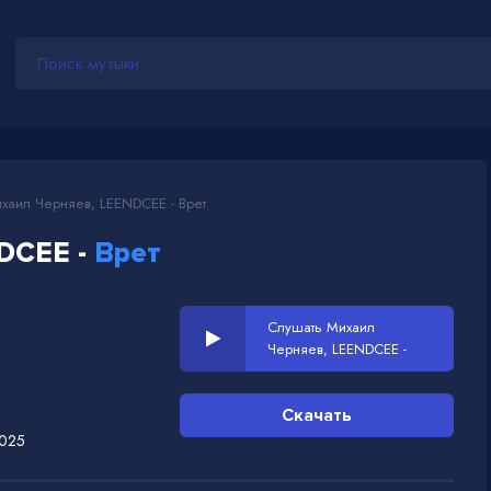
хаил Черняев, LEENDCEE - Врет
DCEE -
Врет
Слушать Михаил
Черняев, LEENDCEE -
Врет
Скачать
2025