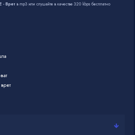
 - Врет
в mp3 или слушайте в качестве 320 kbps бесплатно
шла
ват
 врет