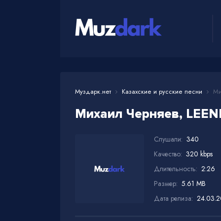
Муздарк.нет
Казахские и русские песни
Ми
Михаил Черняев, LEEN
Слушали:
340
Качество:
320 kbps
Длительность:
2:26
Размер:
5.61 MB
Дата релиза:
24.03.