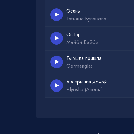
Осень
Татьяна Буланова
On top
Мэйби Бэйби
Ты ушла пришла
Germanglas
А я пришла домой
Alyosha (Алеша)