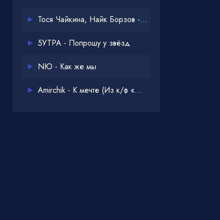
Тося Чайкина, Найк Борзов - Опять
5УТРА - Попрошу у звёзд
NЮ - Как же мы
Amirchik - К мечте (Из к/ф «Одна дома 3»)