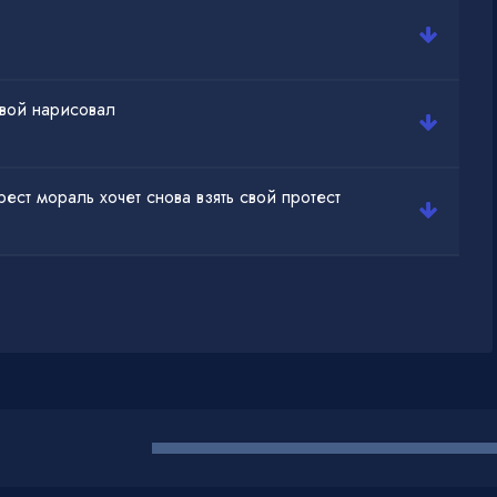
твой нарисовал
ест мораль хочет снова взять свой протест
min@muzdark.net