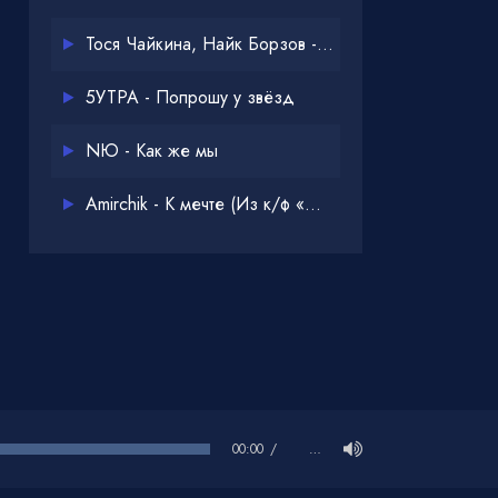
Тося Чайкина, Найк Борзов - Опять
5УТРА - Попрошу у звёзд
NЮ - Как же мы
Amirchik - К мечте (Из к/ф «Одна дома 3»)
00:00
…