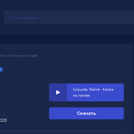
me - Кепка на голове
е
Слушать Slame - Кепка
на голове
Скачать
2025