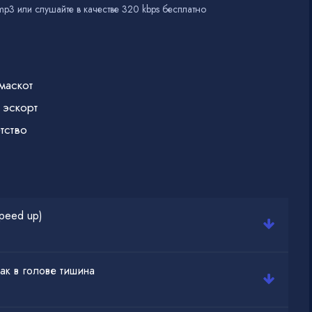
mp3 или слушайте в качестве 320 kbps бесплатно
маскот
 эскорт
тство
peed up)
как в голове тишина