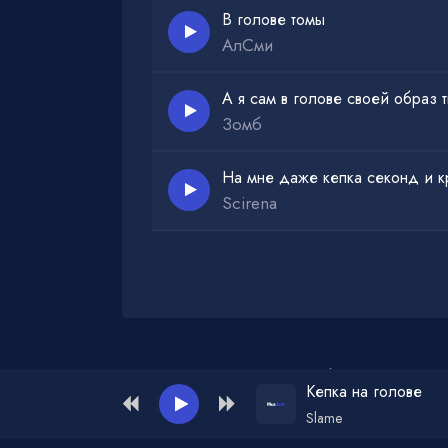
В голове томы
АлСми
А я сам в голове своей образ 
Зомб
На мне даже кепка секонд и кр
Scirena
Администрация для жалоб и рекламы:
ad
Кепка на голове
Slame